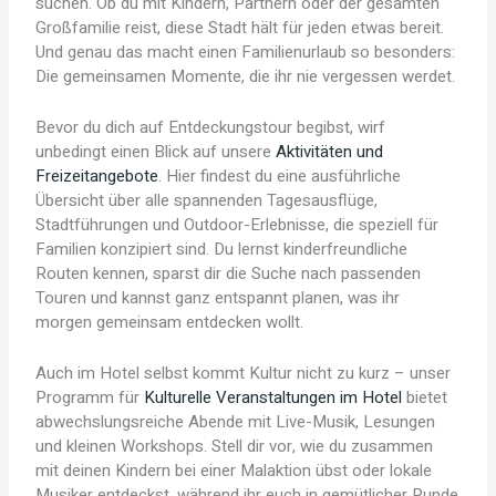
suchen. Ob du mit Kindern, Partnern oder der gesamten
Großfamilie reist, diese Stadt hält für jeden etwas bereit.
Und genau das macht einen Familienurlaub so besonders:
Die gemeinsamen Momente, die ihr nie vergessen werdet.
Bevor du dich auf Entdeckungstour begibst, wirf
unbedingt einen Blick auf unsere
Aktivitäten und
Freizeitangebote
. Hier findest du eine ausführliche
Übersicht über alle spannenden Tagesausflüge,
Stadtführungen und Outdoor-Erlebnisse, die speziell für
Familien konzipiert sind. Du lernst kinderfreundliche
Routen kennen, sparst dir die Suche nach passenden
Touren und kannst ganz entspannt planen, was ihr
morgen gemeinsam entdecken wollt.
Auch im Hotel selbst kommt Kultur nicht zu kurz – unser
Programm für
Kulturelle Veranstaltungen im Hotel
bietet
abwechslungsreiche Abende mit Live-Musik, Lesungen
und kleinen Workshops. Stell dir vor, wie du zusammen
mit deinen Kindern bei einer Malaktion übst oder lokale
Musiker entdeckst, während ihr euch in gemütlicher Runde