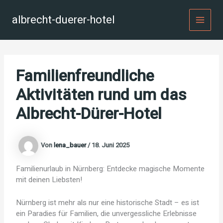
Zum
Inhalt
albrecht-duerer-hotel
MAI
springen
MEN
Familienfreundliche
Aktivitäten rund um das
Albrecht-Dürer-Hotel
Von
lena_bauer
/
18. Juni 2025
Familienurlaub in Nürnberg: Entdecke magische Momente
mit deinen Liebsten!
Nürnberg ist mehr als nur eine historische Stadt – es ist
ein Paradies für Familien, die unvergessliche Erlebnisse